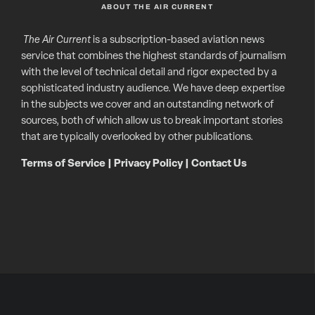
ABOUT THE AIR CURRENT
The Air Current
is a subscription-based aviation news
service that combines the highest standards of journalism
with the level of technical detail and rigor expected by a
sophisticated industry audience. We have deep expertise
in the subjects we cover and an outstanding network of
sources, both of which allow us to break important stories
that are typically overlooked by other publications.
Terms of Service
|
Privacy Policy
|
Contact Us