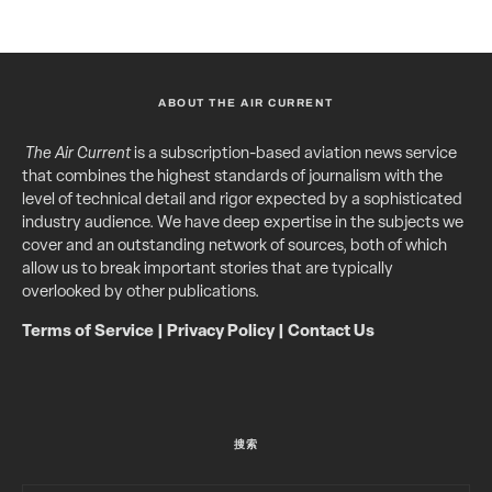
ABOUT THE AIR CURRENT
The Air Current
is a subscription-based aviation news service
that combines the highest standards of journalism with the
level of technical detail and rigor expected by a sophisticated
industry audience. We have deep expertise in the subjects we
cover and an outstanding network of sources, both of which
allow us to break important stories that are typically
overlooked by other publications.
Terms of Service
|
Privacy Policy
|
Contact Us
搜索