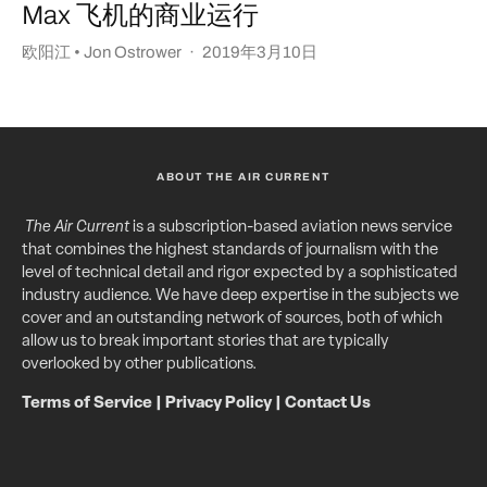
Max 飞机的商业运行
欧阳江 • Jon Ostrower
·
2019年3月10日
ABOUT THE AIR CURRENT
The Air Current
is a subscription-based aviation news service
that combines the highest standards of journalism with the
level of technical detail and rigor expected by a sophisticated
industry audience. We have deep expertise in the subjects we
cover and an outstanding network of sources, both of which
allow us to break important stories that are typically
overlooked by other publications.
Terms of Service
|
Privacy Policy
|
Contact Us