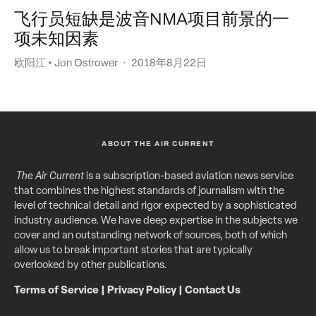
飞行员短缺是波音NMA项目前景的一
项未知因素
欧阳江 • Jon Ostrower
·
2018年8月22日
ABOUT THE AIR CURRENT
The Air Current
is a subscription-based aviation news service
that combines the highest standards of journalism with the
level of technical detail and rigor expected by a sophisticated
industry audience. We have deep expertise in the subjects we
cover and an outstanding network of sources, both of which
allow us to break important stories that are typically
overlooked by other publications.
Terms of Service
|
Privacy Policy
|
Contact Us