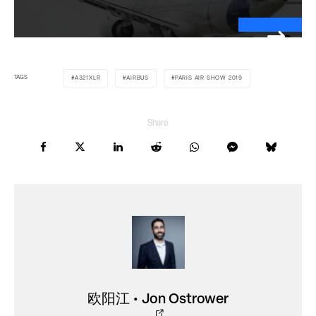
TAGS
A321XLR
AIRBUS
PARIS AIR SHOW 2019
Share
欧阳江 • Jon Ostrower