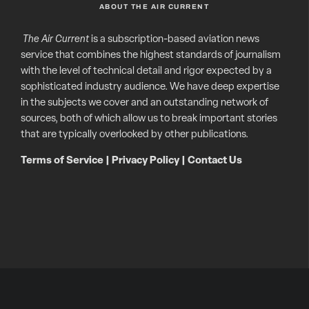
ABOUT THE AIR CURRENT
The Air Current
is a subscription-based aviation news
service that combines the highest standards of journalism
with the level of technical detail and rigor expected by a
sophisticated industry audience. We have deep expertise
in the subjects we cover and an outstanding network of
sources, both of which allow us to break important stories
that are typically overlooked by other publications.
Terms of Service
|
Privacy Policy
|
Contact Us