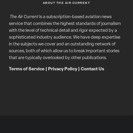
ABOUT THE AIR CURRENT
The Air Current
is a subscription-based aviation news
service that combines the highest standards of journalism
with the level of technical detail and rigor expected by a
sophisticated industry audience. We have deep expertise
in the subjects we cover and an outstanding network of
sources, both of which allow us to break important stories
that are typically overlooked by other publications.
Terms of Service
|
Privacy Policy
|
Contact Us