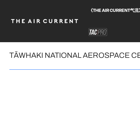
《THE AIR CURRE
TĀWHAKI NATIONAL AEROSPACE C