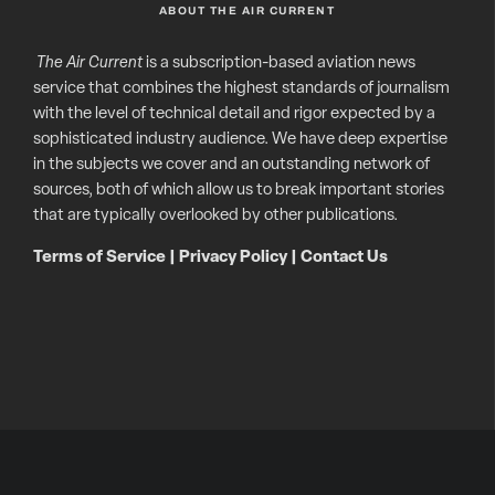
ABOUT THE AIR CURRENT
The Air Current
is a subscription-based aviation news
service that combines the highest standards of journalism
with the level of technical detail and rigor expected by a
sophisticated industry audience. We have deep expertise
in the subjects we cover and an outstanding network of
sources, both of which allow us to break important stories
that are typically overlooked by other publications.
Terms of Service
|
Privacy Policy
|
Contact Us