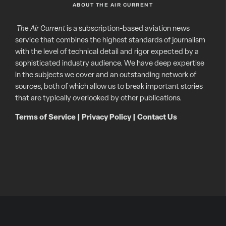
ABOUT THE AIR CURRENT
The Air Current
is a subscription-based aviation news
service that combines the highest standards of journalism
with the level of technical detail and rigor expected by a
sophisticated industry audience. We have deep expertise
in the subjects we cover and an outstanding network of
sources, both of which allow us to break important stories
that are typically overlooked by other publications.
Terms of Service
|
Privacy Policy
|
Contact Us