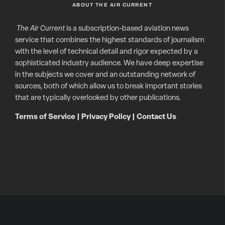
ABOUT THE AIR CURRENT
The Air Current
is a subscription-based aviation news
service that combines the highest standards of journalism
with the level of technical detail and rigor expected by a
sophisticated industry audience. We have deep expertise
in the subjects we cover and an outstanding network of
sources, both of which allow us to break important stories
that are typically overlooked by other publications.
Terms of Service
|
Privacy Policy
|
Contact Us