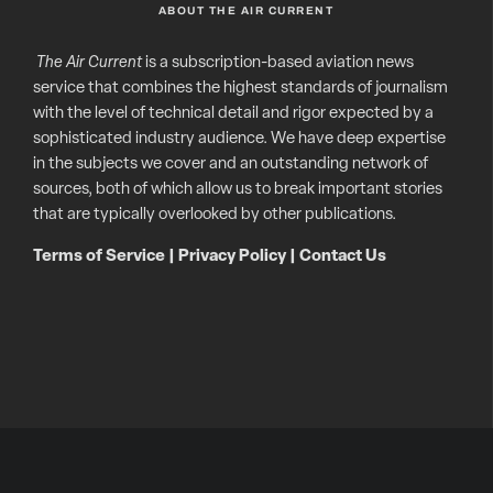
ABOUT THE AIR CURRENT
The Air Current
is a subscription-based aviation news
service that combines the highest standards of journalism
with the level of technical detail and rigor expected by a
sophisticated industry audience. We have deep expertise
in the subjects we cover and an outstanding network of
sources, both of which allow us to break important stories
that are typically overlooked by other publications.
Terms of Service
|
Privacy Policy
|
Contact Us