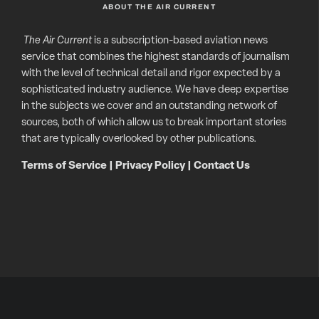
ABOUT THE AIR CURRENT
The Air Current
is a subscription-based aviation news
service that combines the highest standards of journalism
with the level of technical detail and rigor expected by a
sophisticated industry audience. We have deep expertise
in the subjects we cover and an outstanding network of
sources, both of which allow us to break important stories
that are typically overlooked by other publications.
Terms of Service
|
Privacy Policy
|
Contact Us