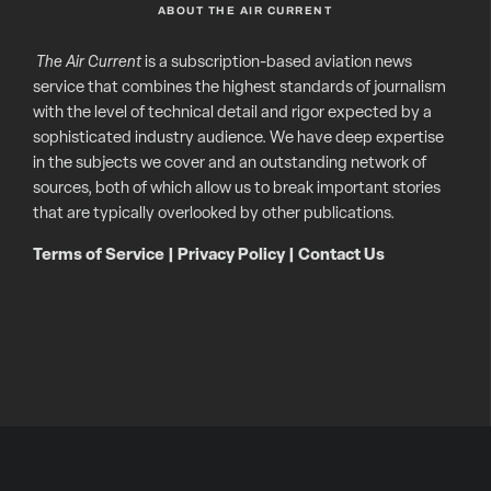
ABOUT THE AIR CURRENT
The Air Current
is a subscription-based aviation news
service that combines the highest standards of journalism
with the level of technical detail and rigor expected by a
sophisticated industry audience. We have deep expertise
in the subjects we cover and an outstanding network of
sources, both of which allow us to break important stories
that are typically overlooked by other publications.
Terms of Service
|
Privacy Policy
|
Contact Us