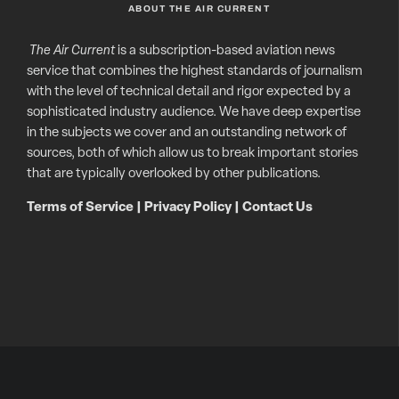
ABOUT THE AIR CURRENT
The Air Current
is a subscription-based aviation news
service that combines the highest standards of journalism
with the level of technical detail and rigor expected by a
sophisticated industry audience. We have deep expertise
in the subjects we cover and an outstanding network of
sources, both of which allow us to break important stories
that are typically overlooked by other publications.
Terms of Service
|
Privacy Policy
|
Contact Us