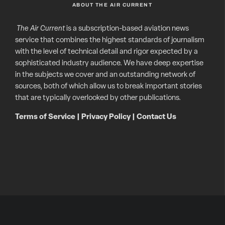
ABOUT THE AIR CURRENT
The Air Current
is a subscription-based aviation news
service that combines the highest standards of journalism
with the level of technical detail and rigor expected by a
sophisticated industry audience. We have deep expertise
in the subjects we cover and an outstanding network of
sources, both of which allow us to break important stories
that are typically overlooked by other publications.
Terms of Service
|
Privacy Policy
|
Contact Us