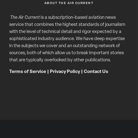
ABOUT THE AIR CURRENT
The Air Current
is a subscription-based aviation news
service that combines the highest standards of journalism
with the level of technical detail and rigor expected by a
sophisticated industry audience. We have deep expertise
in the subjects we cover and an outstanding network of
sources, both of which allow us to break important stories
that are typically overlooked by other publications.
Terms of Service
|
Privacy Policy
|
Contact Us