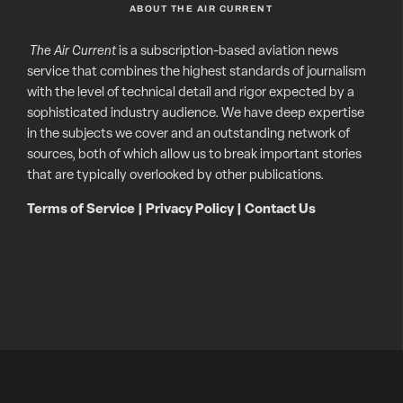
ABOUT THE AIR CURRENT
The Air Current
is a subscription-based aviation news
service that combines the highest standards of journalism
with the level of technical detail and rigor expected by a
sophisticated industry audience. We have deep expertise
in the subjects we cover and an outstanding network of
sources, both of which allow us to break important stories
that are typically overlooked by other publications.
Terms of Service
|
Privacy Policy
|
Contact Us