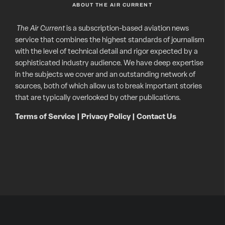
ABOUT THE AIR CURRENT
The Air Current
is a subscription-based aviation news
service that combines the highest standards of journalism
with the level of technical detail and rigor expected by a
sophisticated industry audience. We have deep expertise
in the subjects we cover and an outstanding network of
sources, both of which allow us to break important stories
that are typically overlooked by other publications.
Terms of Service
|
Privacy Policy
|
Contact Us