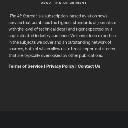
ABOUT THE AIR CURRENT
The Air Current
is a subscription-based aviation news
service that combines the highest standards of journalism
with the level of technical detail and rigor expected by a
sophisticated industry audience. We have deep expertise
in the subjects we cover and an outstanding network of
sources, both of which allow us to break important stories
that are typically overlooked by other publications.
Terms of Service
|
Privacy Policy
|
Contact Us