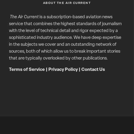
ABOUT THE AIR CURRENT
The Air Current
is a subscription-based aviation news
service that combines the highest standards of journalism
with the level of technical detail and rigor expected by a
sophisticated industry audience. We have deep expertise
in the subjects we cover and an outstanding network of
sources, both of which allow us to break important stories
that are typically overlooked by other publications.
Terms of Service
|
Privacy Policy
|
Contact Us