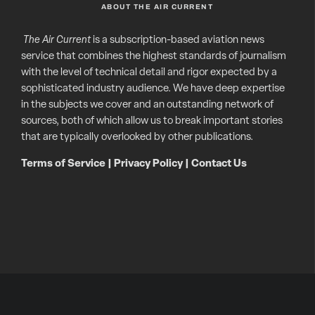
ABOUT THE AIR CURRENT
The Air Current
is a subscription-based aviation news
service that combines the highest standards of journalism
with the level of technical detail and rigor expected by a
sophisticated industry audience. We have deep expertise
in the subjects we cover and an outstanding network of
sources, both of which allow us to break important stories
that are typically overlooked by other publications.
Terms of Service
|
Privacy Policy
|
Contact Us