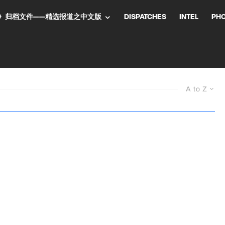
NT气流》归档文件——精选报道之中文版
DISPATCHES
INTEL
PH
A to Z