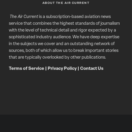
ABOUT THE AIR CURRENT
The Air Current
is a subscription-based aviation news
service that combines the highest standards of journalism
with the level of technical detail and rigor expected by a
sophisticated industry audience. We have deep expertise
in the subjects we cover and an outstanding network of
sources, both of which allow us to break important stories
that are typically overlooked by other publications.
Terms of Service
|
Privacy Policy
|
Contact Us