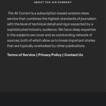
ABOUT THE AIR CURRENT
The Air Current
is a subscription-based aviation news
service that combines the highest standards of journalism
with the level of technical detail and rigor expected by a
sophisticated industry audience. We have deep expertise
in the subjects we cover and an outstanding network of
sources, both of which allow us to break important stories
that are typically overlooked by other publications.
Terms of Service
|
Privacy Policy
|
Contact Us