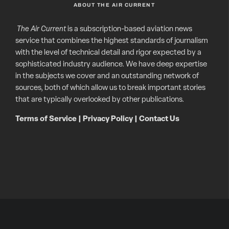
ABOUT THE AIR CURRENT
The Air Current
is a subscription-based aviation news
service that combines the highest standards of journalism
with the level of technical detail and rigor expected by a
sophisticated industry audience. We have deep expertise
in the subjects we cover and an outstanding network of
sources, both of which allow us to break important stories
that are typically overlooked by other publications.
Terms of Service
|
Privacy Policy
|
Contact Us