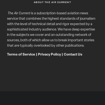
ABOUT THE AIR CURRENT
The Air Current
is a subscription-based aviation news
service that combines the highest standards of journalism
with the level of technical detail and rigor expected by a
sophisticated industry audience. We have deep expertise
in the subjects we cover and an outstanding network of
sources, both of which allow us to break important stories
that are typically overlooked by other publications.
Terms of Service
|
Privacy Policy
|
Contact Us