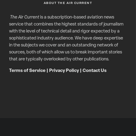
ABOUT THE AIR CURRENT
The Air Current
is a subscription-based aviation news
service that combines the highest standards of journalism
with the level of technical detail and rigor expected by a
sophisticated industry audience. We have deep expertise
in the subjects we cover and an outstanding network of
sources, both of which allow us to break important stories
that are typically overlooked by other publications.
Terms of Service
|
Privacy Policy
|
Contact Us