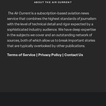
ABOUT THE AIR CURRENT
The Air Current
is a subscription-based aviation news
service that combines the highest standards of journalism
with the level of technical detail and rigor expected by a
sophisticated industry audience. We have deep expertise
in the subjects we cover and an outstanding network of
sources, both of which allow us to break important stories
that are typically overlooked by other publications.
Terms of Service
|
Privacy Policy
|
Contact Us