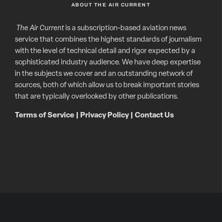
ABOUT THE AIR CURRENT
The Air Current
is a subscription-based aviation news
service that combines the highest standards of journalism
with the level of technical detail and rigor expected by a
sophisticated industry audience. We have deep expertise
in the subjects we cover and an outstanding network of
sources, both of which allow us to break important stories
that are typically overlooked by other publications.
Terms of Service
|
Privacy Policy
|
Contact Us