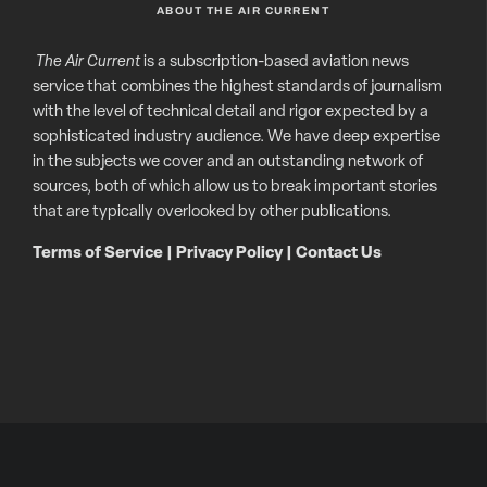
ABOUT THE AIR CURRENT
The Air Current
is a subscription-based aviation news
service that combines the highest standards of journalism
with the level of technical detail and rigor expected by a
sophisticated industry audience. We have deep expertise
in the subjects we cover and an outstanding network of
sources, both of which allow us to break important stories
that are typically overlooked by other publications.
Terms of Service
|
Privacy Policy
|
Contact Us