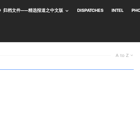
NT气流》归档文件——精选报道之中文版
DISPATCHES
INTEL
PH
A to Z