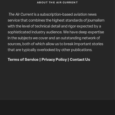
ABOUT THE AIR CURRENT
The Air Current
is a subscription-based aviation news
service that combines the highest standards of journalism
with the level of technical detail and rigor expected by a
sophisticated industry audience. We have deep expertise
in the subjects we cover and an outstanding network of
sources, both of which allow us to break important stories
that are typically overlooked by other publications.
Terms of Service
|
Privacy Policy
|
Contact Us