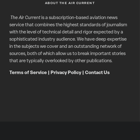
ABOUT THE AIR CURRENT
The Air Current
is a subscription-based aviation news
service that combines the highest standards of journalism
with the level of technical detail and rigor expected by a
sophisticated industry audience. We have deep expertise
in the subjects we cover and an outstanding network of
sources, both of which allow us to break important stories
that are typically overlooked by other publications.
Terms of Service
|
Privacy Policy
|
Contact Us