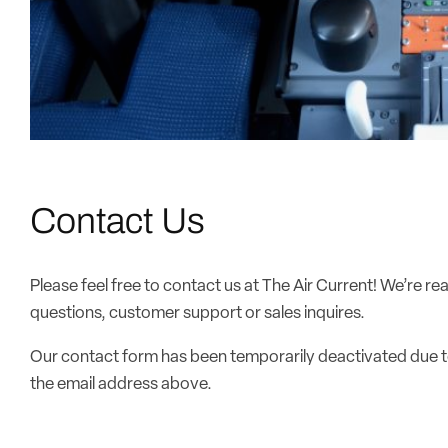
Contact Us
Please feel free to contact us at The Air Current! We’re re
questions, customer support or sales inquires.
Our contact form has been temporarily deactivated due t
the email address above.