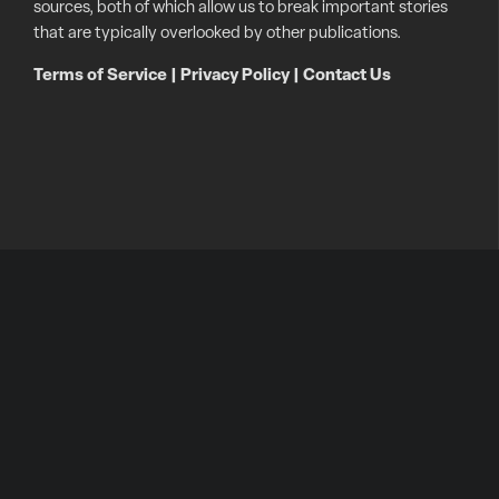
sources, both of which allow us to break important stories
that are typically overlooked by other publications.
Terms of Service
|
Privacy Policy
|
Contact Us