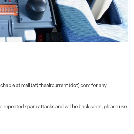
achable at mail (at) theaircurrent (dot) com for any
o repeated spam attacks and will be back soon, please use