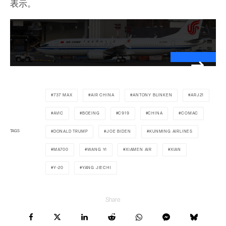
表示。
737 MAX
AIR CHINA
ANTONY BLINKEN
ARJ21
AVIC
BOEING
C919
CHINA
COMAC
TAGS
DONALD TRUMP
JOE BIDEN
KUNMING AIRLINES
MA700
WANG YI
XIAMEN AIR
XIAN
Y-20
YANG JIECHI
Share