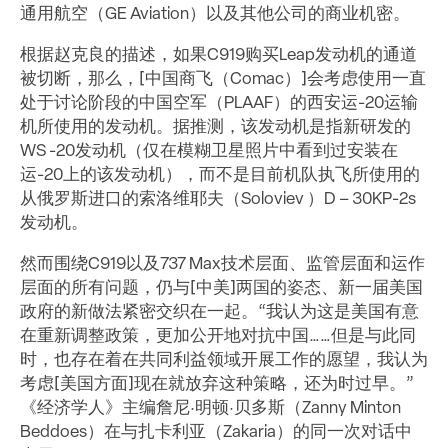
通用航空（GE Aviation）以及其他公司的商业机密。
根据赵克良的描述，如果C919购买Leap发动机的通道
被切断，那么，[中国商飞（Comac）]会考虑使用一直
处于讨论阶段的中国空军（PLAAF）的西安运-20运输
机所使用的发动机。据推测，该发动机是指新研发的
WS -20发动机（仅在模糊卫星照片中看到过安装在
运-20上的该发动机），而不是目前机队执飞所使用的
从俄罗斯进口的索洛维耶夫（Soloviev ）D – 30KP-2s
发动机。
然而围绕C919以及737 Max技术层面、监管层面和运作
层面的所有问题，仍与[中美]两国的姿态、新一届美国
政府的新做法紧密交织在一起。“我认为这是美国有意
在重新调整政策，更加公开地对抗中国……但是与此同
时，也存在着在共同利益领域开展工作的愿望，我认为
考虑[美国方面]现在就放弃这种策略，还为时过早。”
《经济学人》主编詹尼·明顿·贝多斯（Zanny Minton
Beddoes）在与扎卡利亚（Zakaria）的同一次对话中