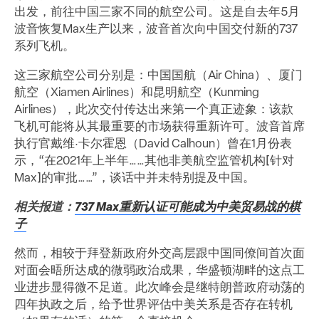
出发，前往中国三家不同的航空公司。这是自去年5月
波音恢复Max生产以来，波音首次向中国交付新的737
系列飞机。
这三家航空公司分别是：中国国航（Air China）、厦门
航空（Xiamen Airlines）和昆明航空（Kunming
Airlines），此次交付传达出来第一个真正迹象：该款
飞机可能将从其最重要的市场获得重新许可。波音首席
执行官戴维·卡尔霍恩（David Calhoun）曾在1月份表
示，“在2021年上半年……其他非美航空监管机构[针对
Max]的审批……”，谈话中并未特别提及中国。
相关报道：
737 Max重新认证可能成为中美贸易战的棋
子
然而，相较于拜登新政府外交高层跟中国同僚间首次面
对面会晤所达成的微弱政治成果，华盛顿湖畔的这点工
业进步显得微不足道。此次峰会是继特朗普政府动荡的
四年执政之后，给予世界评估中美关系是否存在转机