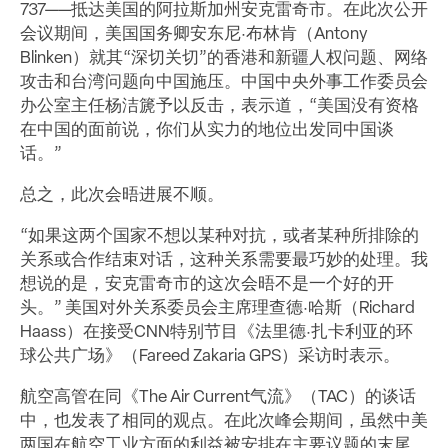
737——抵达美国的阿拉斯加州安克雷奇市。在此次公开
会议期间，美国国务卿安东尼·布林肯（Antony
Blinken）就其“深切关切”的香港和新疆人权问题、网络
攻击和台湾问题向中国施压。中国中央外事工作委员会
办公室主任杨洁篪予以反击，表示道，“美国没有资格
在中国的面前说，你们从实力的地位出发同中国谈
话。”
总之，此次会晤进展不顺。
“如果这两个国家不想以某种对抗，或者某种所排除的
关系或合作结束对话，这种关系需要最巧妙的处理。我
想说的是，安克雷奇市的这次会晤不是一个好的开
头。” 美国对外关系委员会主席理查德·哈斯（Richard
Haass）在接受CNN特别节目《法里德·扎卡利亚的环
球公共广场》（Fareed Zakaria GPS）采访时表示。
航空高管在同《The Air Current气流》（TAC）的谈话
中，也发表了相同的观点。在此次峰会期间，虽然中美
两国在航空工业方面的利益被安排在主要议题的末尾，