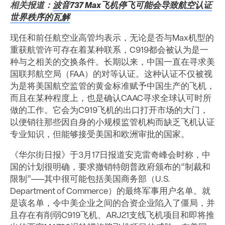
相关报道：
波音737 Max飞机停飞可能会导致航空认证
世界秩序的瓦解
现任和前任航空业高管均表示，无论是否与Max机型的
重获航管许可存在着某种联系，C919都会被认为是一
种与之相关的交换条件。长期以来，中国一直在寻求美
国联邦航空局（FAA）的对等认证。这种认证不仅被视
为是将美国航空监管的黄金标准赋予中国生产的飞机，
而且在某种程度上，也是确认CAAC寻求全球认可时所
做的工作。它会为C919飞机的出口打开市场的大门，
以便销往那些因自身的小规模监管机构而缺乏飞机认证
专业知识，但能够接受美国和欧洲审批的国家。
《华尔街日报》于3月17日报道安克雷奇峰会时称，中
国的计划很明确，要求撤销特朗普政府颁布的“制裁和
限制”——其中很可能包括美国商务部（U.S.
Department of Commerce）的最终军事用户名单。就
是该名单，令中美企业之间的合资企业陷入了僵局，并
且存在有削弱C919飞机、ARJ21支线飞机项目和即将推