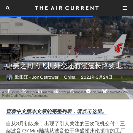
中美之间的飞机外交还有漫漫长路要走
欧阳江 • Jon Ostrower
·
China
·
2021年3月24日
A new Boeing 737 Max for Air China rolls out of the paint hangar at Renton, Wash. on March 23, 2021.
Photo Credit Woody's Aeroimages.
查看中文版本文章的完整列表，请点击这里。
自从3月初以来，出现了引人关注的三次飞机交付：三
架波音737 Max陆续从波音位于华盛顿州伦顿市的工厂