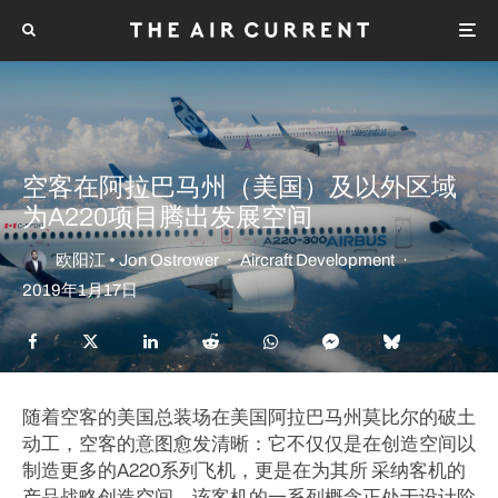
空客在阿拉巴马州（美国）及以外区域
为A220项目腾出发展空间
欧阳江 • Jon Ostrower
·
Aircraft Development
·
2019年1月17日
随着空客的美国总装场在美国阿拉巴马州莫比尔的破土
动工，空客的意图愈发清晰：它不仅仅是在创造空间以
制造更多的A220系列飞机，更是在为其所 采纳客机的