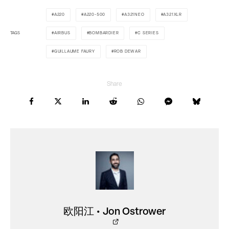
A220
A220-500
A321NEO
A321XLR
TAGS
AIRBUS
BOMBARDIER
C SERIES
GUILLAUME FAURY
ROB DEWAR
Share
欧阳江 • Jon Ostrower