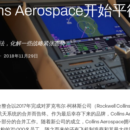
ns Aerospace开
种说法，化解一些战略紧张态势。
·
2018年11月29日
合以2017年完成对罗克韦尔·柯林斯公司（Rockwell Coll
航天系统的合并而告终。作为最后幸存下来的品牌，Collins Aer
分的合并工作。随着新公司的成立，Collins Aerospac
机构的70,000名员工，随之而来的还有飞机制造商和其最大