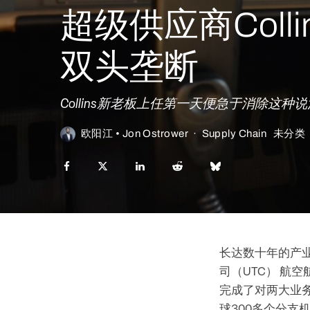
超级供应商Colli
双头垄断
Collins新老板上任第一天便急于消除这
欧阳江 • Jon Ostrower
·
Supply Chain
未分类
长达数十年的产业整
司（UTC） 航空
完成了对两大业务部
球300多个分支