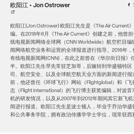
欧阳江 • Jon Ostrower
欧阳江(Jon Ostrower) 欧阳江先生是《The Air Curre
编。在2018年6月《The Air Current》创建之前，他
线电视新闻网络全球网（CNN Worldwide）航空栏目
闻网络航空业务和运营的全球报道进行指导。2016年
有线电视新闻网(CNN)，在此之前曾在《华尔街日报》
半。欧阳江先生早先常驻芝加哥，后辗转到华盛顿特区
司、航空安全、以及全球航空航天业方面的新闻进行报
前，他还曾任《环球飞行》网站（Flightglobal）和《
志（Flight International）的飞行博主获奖编辑，对波
机的研发情况，以及从2007年到2012年期间其它新飞
闻进行报道。欧阳江先生是波士顿人，毕业于乔治华盛
和公共事务学院，拥有政治传播学学士学位，现常驻西