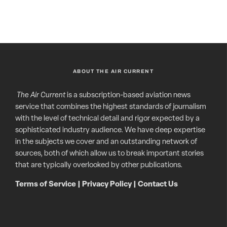
ABOUT THE AIR CURRENT
The Air Current
is a subscription-based aviation news
service that combines the highest standards of journalism
with the level of technical detail and rigor expected by a
sophisticated industry audience. We have deep expertise
in the subjects we cover and an outstanding network of
sources, both of which allow us to break important stories
that are typically overlooked by other publications.
Terms of Service
|
Privacy Policy
|
Contact Us