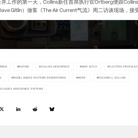
工作的第一天，Collins新任首席执行官Ortberg便跟Coll
ve Gitlin）做客《The Air Current气流》周二访谈现场，
IRBUS
BOEING
COLLINS AEROSPACE
DAVE GITLIN
ELECTRIC PROPULSI
G
MODEL BASED SYSTEMS ENGINEERING
MORE-
ROCKWELL COLLINS
NOLOGIES AEROSPACE SYSTEMS