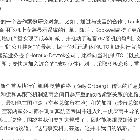
落。
近年来的一个合作案例研究对象。比如，通过与波音的合作，Rock
-15商用飞机上安装显示系统的订单。随后，Rockwell赢得了
过增加产量实现了成本削减，并推动了波音787客机的盈利。
现一番“公开挂起”的景象，据一位现已退休的UTC高级执行官描
落架业务授予Heroux-Devtek公司，此举向当时的UTC（
，即：要快速加入波音的“成功伙伴计划”，采取积极态度，
rospace新任首席执行官凯利·奥特伯格（Kelly Ortberg）传达
处在重置和缓和其跟飞机制造商之间日趋严重的战略紧张关系的道
erospace，最初也在图卢兹（空客总部所在地）和芝加哥（波音
、空客两家公司都在巩固其航空帝国并进入到由供应商主导的
多……说辞，围绕着我们要扩大规模了，因此能够跟原始设备制
Ortberg说道。“这与事实相去甚远。这并非我们的战略。”