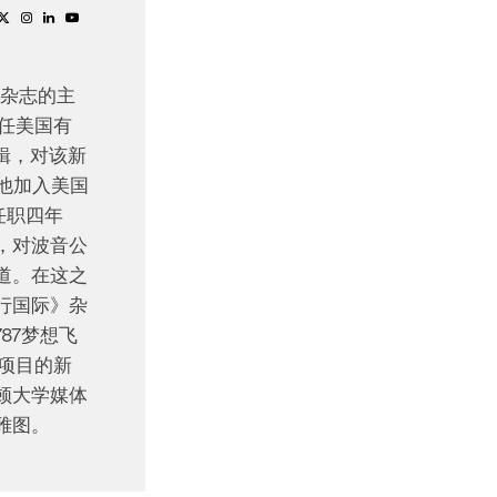
nt》杂志的主
曾担任美国有
编辑，对该新
，他加入美国
任职四年
，对波音公
道。在这之
飞行国际》杂
音787梦想飞
机项目的新
顿大学媒体
雅图。