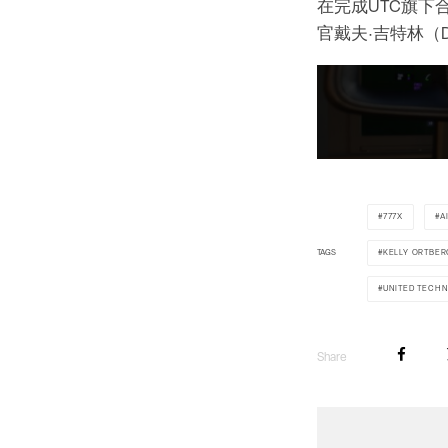
在完成UTC旗下合并
官戴夫·吉特林（Da
777X
A
TAGS
KELLY ORTBER
UNITED TECH
Share