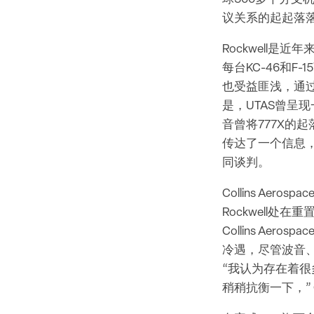
议关系的起起落
Rockwell是
每台KC-46和F
也受益匪浅，通
是，UTAS曾呈
音曾将777X的起
传达了一个信息
同谈判。
Collins Ae
Rockwell
Collins A
冷遇，尽管波音
“我认为存在着很
稍稍抗衡一下，” 