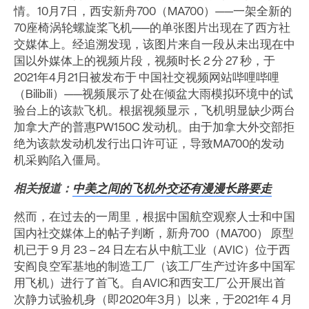
情。10月7日，西安新舟700（MA700）——一架全新的
70座椅涡轮螺旋桨飞机——的单张图片出现在了西方社
交媒体上。经追溯发现，该图片来自一段从未出现在中
国以外媒体上的视频片段，视频时长 2 分 27 秒，于
2021年4月21日被发布于 中国社交视频网站哔哩哔哩
（Bilibili）——视频展示了处在倾盆大雨模拟环境中的试
验台上的该款飞机。根据视频显示，飞机明显缺少两台
加拿大产的普惠PW150C 发动机。由于加拿大外交部拒
绝为该款发动机发行出口许可证，导致MA700的发动
机采购陷入僵局。
相关报道：
中美之间的飞机外交还有漫漫长路要走
然而，在过去的一周里，根据中国航空观察人士和中国
国内社交媒体上的帖子判断，新舟700（MA700） 原型
机已于 9 月 23 – 24 日左右从中航工业（AVIC）位于西
安阎良空军基地的制造工厂（该工厂生产过许多中国军
用飞机）进行了首飞。自AVIC和西安工厂公开展出首
次静力试验机身（即2020年3月）以来，于2021年 4 月