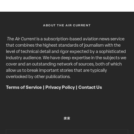
ABOUT THE AIR CURRENT
The Air Current
is a subscription-based aviation news service
that combines the highest standards of journalism with the
level of technical detail and rigor expected by a sophisticated
industry audience. We have deep expertise in the subjects we
cover and an outstanding network of sources, both of which
allow us to break important stories that are typically
overlooked by other publications.
Terms of Service
|
Privacy Policy
|
Contact Us
搜索