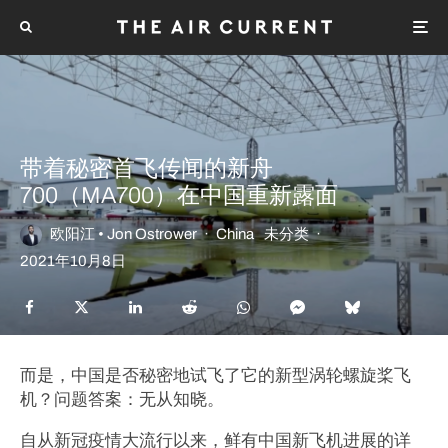
带着秘密首飞传闻的新舟
700（MA700）在中国重新露面
欧阳江 • Jon Ostrower
·
China
未分类
·
2021年10月8日
而是，中国是否秘密地试飞了它的新型涡轮螺旋桨飞
机？问题答案：无从知晓。
自从新冠疫情大流行以来，鲜有中国新飞机进展的详