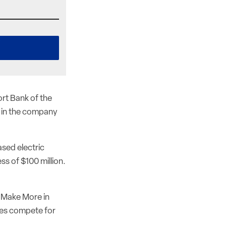
rt Bank of the
h in the company
ased electric
ss of $100 million.
s Make More in
ises compete for