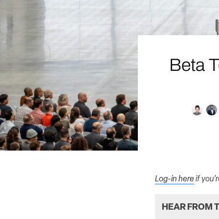
Beta T
Log-in here
if you’
HEAR FROM T