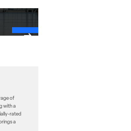
rage of
g with a
ally-rated
brings a