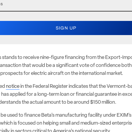
 stands to receive nine-figure financing from the Export-Impo
transaction that would be a significant vote of confidence bot
e prospects for electric aircraft on the international market.
hed
notice
in the Federal Register indicates that the Vermont-b
 has applied for a long-term loan or financial guarantee in exce
erstands the actual amount to be around $150 million.
e used to finance Beta’s manufacturing facility under EXIM’
e, which is focused on helping small and medium-sized enterpr
ially in sectors critical to America’s national security.