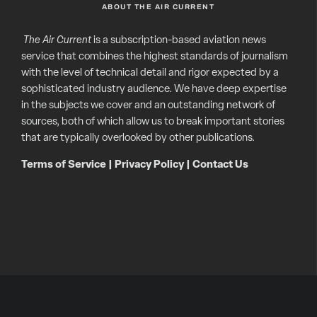
ABOUT THE AIR CURRENT
The Air Current
is a subscription-based aviation news
service that combines the highest standards of journalism
with the level of technical detail and rigor expected by a
sophisticated industry audience. We have deep expertise
in the subjects we cover and an outstanding network of
sources, both of which allow us to break important stories
that are typically overlooked by other publications.
Terms of Service
|
Privacy Policy
|
Contact Us