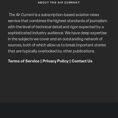
ABOUT THE AIR CURRENT
The Air Current
is a subscription-based aviation news
service that combines the highest standards of journalism
with the level of technical detail and rigor expected by a
sophisticated industry audience. We have deep expertise
in the subjects we cover and an outstanding network of
sources, both of which allow us to break important stories
that are typically overlooked by other publications.
Terms of Service
|
Privacy Policy
|
Contact Us