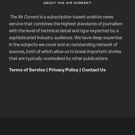
ABOUT THE AIR CURRENT
The Air Current
is a subscription-based aviation news
service that combines the highest standards of journalism
with the level of technical detail and rigor expected by a
sophisticated industry audience. We have deep expertise
in the subjects we cover and an outstanding network of
sources, both of which allow us to break important stories
that are typically overlooked by other publications.
Terms of Service
|
Privacy Policy
|
Contact Us