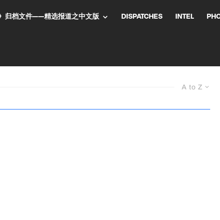
NT气流》归档文件——精选报道之中文版
DISPATCHES
INTEL
PH
A to Z