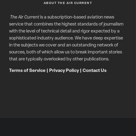
ABOUT THE AIR CURRENT
The Air Current
is a subscription-based aviation news
service that combines the highest standards of journalism
with the level of technical detail and rigor expected by a
sophisticated industry audience. We have deep expertise
in the subjects we cover and an outstanding network of
sources, both of which allow us to break important stories
that are typically overlooked by other publications.
Terms of Service
|
Privacy Policy
|
Contact Us