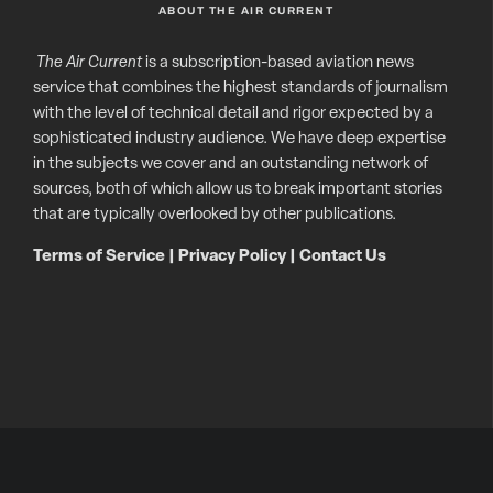
ABOUT THE AIR CURRENT
The Air Current
is a subscription-based aviation news
service that combines the highest standards of journalism
with the level of technical detail and rigor expected by a
sophisticated industry audience. We have deep expertise
in the subjects we cover and an outstanding network of
sources, both of which allow us to break important stories
that are typically overlooked by other publications.
Terms of Service
|
Privacy Policy
|
Contact Us