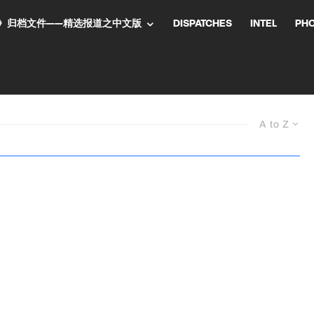
NT气流》归档文件——精选报道之中文版
DISPATCHES
INTEL
PH
A to Z