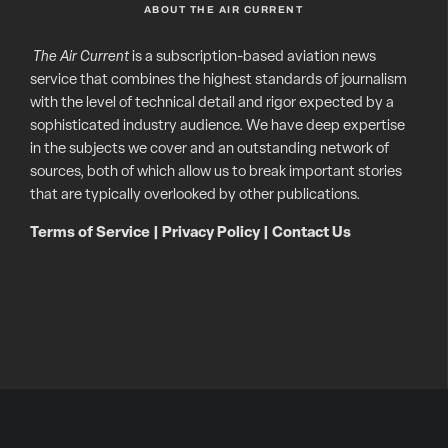
ABOUT THE AIR CURRENT
The Air Current
is a subscription-based aviation news
service that combines the highest standards of journalism
with the level of technical detail and rigor expected by a
sophisticated industry audience. We have deep expertise
in the subjects we cover and an outstanding network of
sources, both of which allow us to break important stories
that are typically overlooked by other publications.
Terms of Service
|
Privacy Policy
|
Contact Us