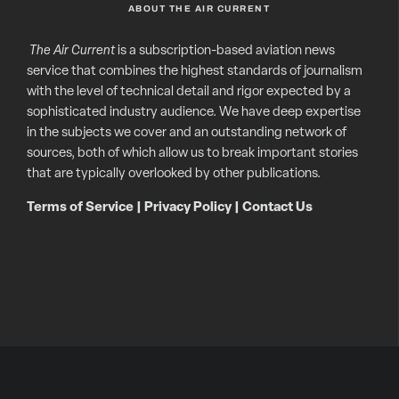
ABOUT THE AIR CURRENT
The Air Current
is a subscription-based aviation news
service that combines the highest standards of journalism
with the level of technical detail and rigor expected by a
sophisticated industry audience. We have deep expertise
in the subjects we cover and an outstanding network of
sources, both of which allow us to break important stories
that are typically overlooked by other publications.
Terms of Service
|
Privacy Policy
|
Contact Us