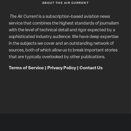
ABOUT THE AIR CURRENT
The Air Current
is a subscription-based aviation news
service that combines the highest standards of journalism
with the level of technical detail and rigor expected by a
sophisticated industry audience. We have deep expertise
in the subjects we cover and an outstanding network of
sources, both of which allow us to break important stories
that are typically overlooked by other publications.
Terms of Service
|
Privacy Policy
|
Contact Us