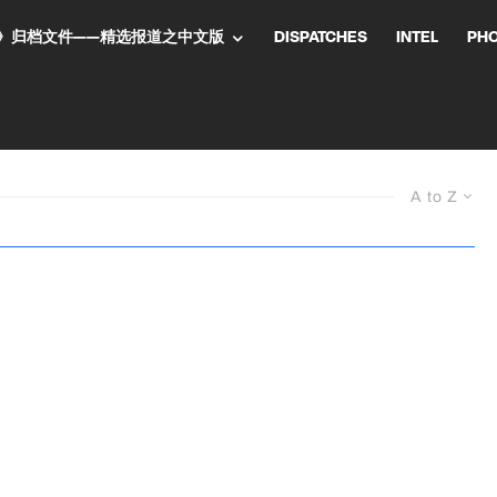
NT气流》归档文件——精选报道之中文版
DISPATCHES
INTEL
PH
A to Z