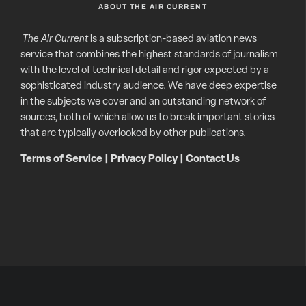
ABOUT THE AIR CURRENT
The Air Current
is a subscription-based aviation news
service that combines the highest standards of journalism
with the level of technical detail and rigor expected by a
sophisticated industry audience. We have deep expertise
in the subjects we cover and an outstanding network of
sources, both of which allow us to break important stories
that are typically overlooked by other publications.
Terms of Service
|
Privacy Policy
|
Contact Us