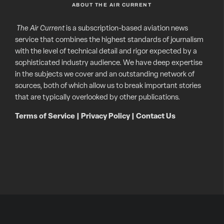
ABOUT THE AIR CURRENT
The Air Current
is a subscription-based aviation news
service that combines the highest standards of journalism
with the level of technical detail and rigor expected by a
sophisticated industry audience. We have deep expertise
in the subjects we cover and an outstanding network of
sources, both of which allow us to break important stories
that are typically overlooked by other publications.
Terms of Service
|
Privacy Policy
|
Contact Us