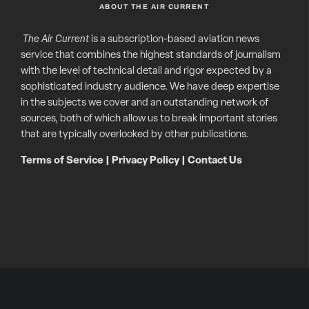
ABOUT THE AIR CURRENT
The Air Current
is a subscription-based aviation news
service that combines the highest standards of journalism
with the level of technical detail and rigor expected by a
sophisticated industry audience. We have deep expertise
in the subjects we cover and an outstanding network of
sources, both of which allow us to break important stories
that are typically overlooked by other publications.
Terms of Service
|
Privacy Policy
|
Contact Us