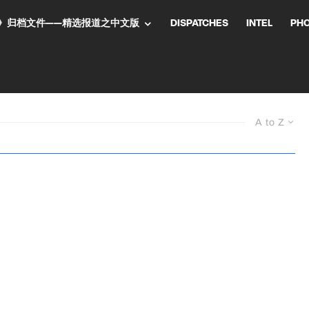
NT气流》归档文件——精选报道之中文版
DISPATCHES
INTEL
PH
A to Z