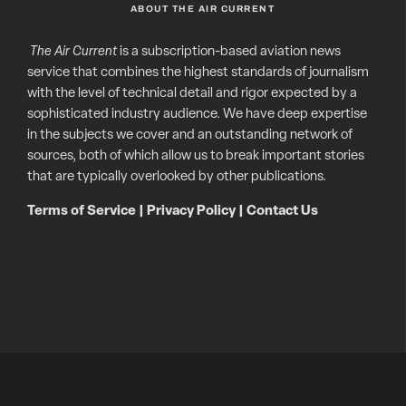
ABOUT THE AIR CURRENT
The Air Current
is a subscription-based aviation news
service that combines the highest standards of journalism
with the level of technical detail and rigor expected by a
sophisticated industry audience. We have deep expertise
in the subjects we cover and an outstanding network of
sources, both of which allow us to break important stories
that are typically overlooked by other publications.
Terms of Service
|
Privacy Policy
|
Contact Us